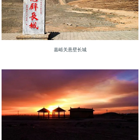
嘉峪关悬壁长城