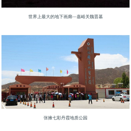
世界上最大的地下画廊---嘉峪关魏晋墓
张掖七彩丹霞地质公园