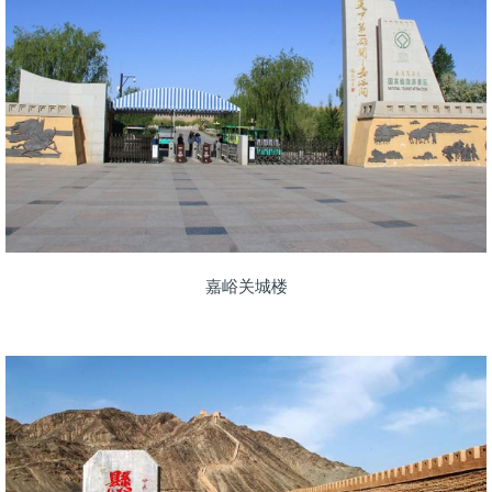
嘉峪关城楼