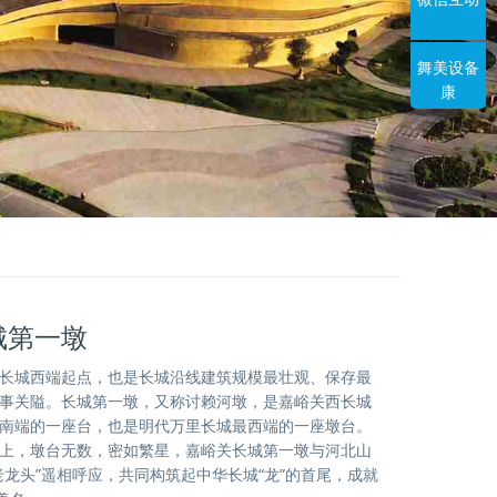
舞美设备
康
城第一墩
长城西端起点，也是长城沿线建筑规模最壮观、保存最
事关隘。长城第一墩，又称讨赖河墩，是嘉峪关西长城
南端的一座台，也是明代万里长城最西端的一座墩台。
上，墩台无数，密如繁星，嘉峪关长城第一墩与河北山
老龙头”遥相呼应，共同构筑起中华长城“龙”的首尾，成就