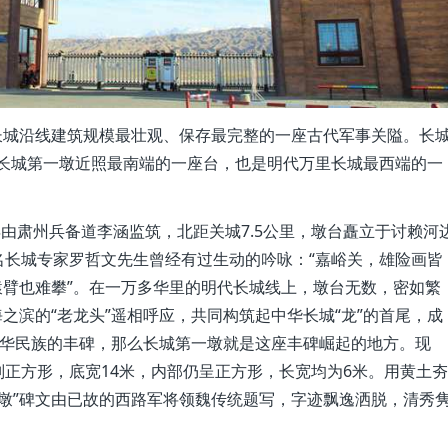
城沿线建筑规模最壮观、保存最完整的一座古代军事关隘。长
长城第一墩近照最南端的一座台，也是明代万里长城最西端的一
年由肃州兵备道李涵监筑，北距关城7.5公里，墩台矗立于讨赖河
名长城专家罗哲文先生曾经有过生动的吟咏：“嘉峪关，雄险画皆
臂也难攀”。在一万多华里的明代长城线上，墩台无数，密如繁
之滨的“老龙头”遥相呼应，共同构筑起中华长城“龙”的首尾，成
中华民族的丰碑，那么长城第一墩就是这座丰碑崛起的地方。现
则正方形，底宽14米，内部仍呈正方形，长宽均为6米。用黄土夯
一墩”碑文由已故的西路军将领魏传统题写，字迹飘逸洒脱，清秀