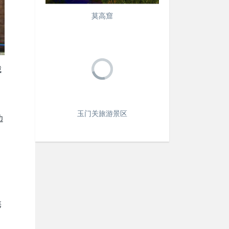
莫高窟
城
玉门关旅游景区
边
隽