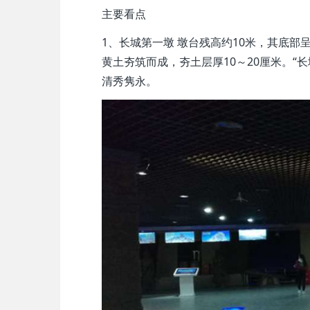
主要看点
1、长城第一墩 墩台残高约10米，其底部
黄土夯筑而成，夯土层厚10～20厘米。“
清秀隽永。