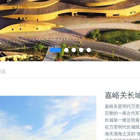
景点
嘉峪关长
嘉峪关是明代万里
完整的一座古代军
长城第一墩近照最
在万里明代长城线
海关渤海之滨的“