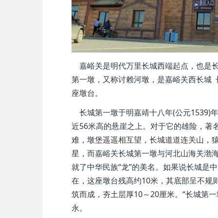
嘉峪关是明代万里长城西端起点，也是长
第一墩，又称讨赖河墩，是嘉峪关西长城 
座墩台。
长城第一墩于明嘉靖十八年(公元1539)
近56米高的悬崖之上。对于它的雄险，著
难，墩堡遥遥相互望，长城道道连关山，猿
星，而嘉峪关长城第一墩与河北山海关渤海
就了中华民族“龙”的美名。如果说长城是
在，这座墩台残高约10米，其底部呈不规
筑而成，夯土层厚10～20厘米。“长城第
永。