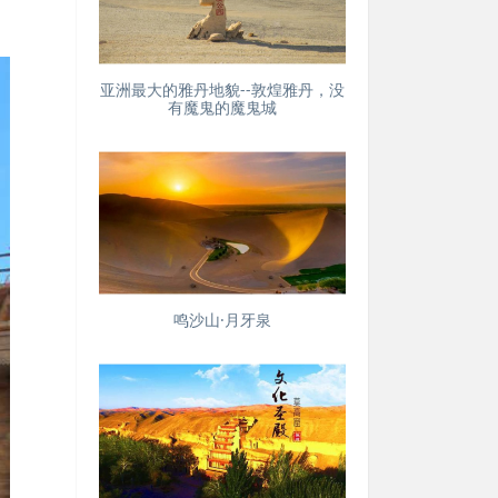
亚洲最大的雅丹地貌--敦煌雅丹，没
有魔鬼的魔鬼城
鸣沙山·月牙泉