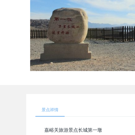
景点祥情
嘉峪关旅游景点长城第一墩