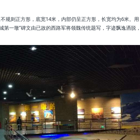
呈不规则正方形，底宽14米，内部仍呈正方形，长宽均为6米。用
长城第一墩”碑文由已故的西路军将领魏传统题写，字迹飘逸洒脱