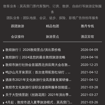
散客业务：莫高窟门票代客预约、订房、散拼、自由行等旅游定制服
务
团队业务：团队地接、会议、徒步、探险、影视广告协拍等服务
跟团旅游
精品包团
雅丹专线
会议接待
旅游景点
酒店宾馆
敦煌旅行丨 2026敦煌景点/演出票价格
2026-04-09
敦煌旅行｜2024送您的最全敦煌旅游攻略
2024-04-16
敦煌市旅行社协会首届西北供应商大会在敦煌召开
2020-12-25
鸣沙山月牙泉景区：首次使用驼形红绿灯，骆驼“看驼灯绿了”走起来
2021-04-12
酒泉市2021年文化旅游行业高质量发展研修提升培训班敦煌分训点开班
2021-04-12
敦煌市文化旅游行业职业道德和服务技能提升导游专项培训成功举办
2021-03-28
关于大型情景剧《丝路花雨》2021年演出季开演的通知
2021-03-27
4月起，敦煌市进入夏季旅游模式，莫高窟门票价格调整
2021-03-26