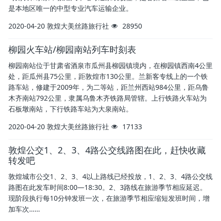
是本地区唯一的中型专业汽车运输企业。
2020-04-20
敦煌大美丝路旅行社
28950
柳园火车站/柳园南站列车时刻表
柳园南站位于甘肃省酒泉市瓜州县柳园镇境内，在柳园镇西南4公里
处，距瓜州县75公里，距敦煌市130公里。兰新客专线上的一个铁
路车站，修建于2009年，为二等站，距兰州西站984公里，距乌鲁
木齐南站792公里，隶属乌鲁木齐铁路局管辖。上行铁路火车站为
石板墩南站，下行铁路车站为大泉南站。
2020-04-20
敦煌大美丝路旅行社
17133
敦煌公交1、2、3、4路公交线路图在此，赶快收藏
转发吧
敦煌城市公交1、2、3、4以上路线已经投放，1、2、3、4路公交线
路图在此发车时间8:00—18:30。2、3路线在旅游季节相应延迟。
现阶段执行每10分钟发班一次，在旅游季节相应缩短发班时间，增
加车次……