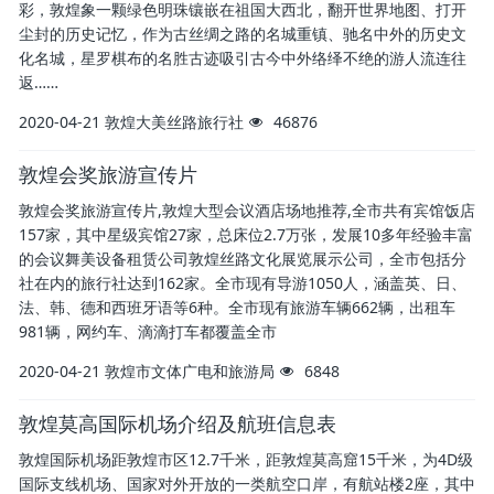
彩，敦煌象一颗绿色明珠镶嵌在祖国大西北，翻开世界地图、打开
尘封的历史记忆，作为古丝绸之路的名城重镇、驰名中外的历史文
化名城，星罗棋布的名胜古迹吸引古今中外络绎不绝的游人流连往
返……
2020-04-21
敦煌大美丝路旅行社
46876
敦煌会奖旅游宣传片
敦煌会奖旅游宣传片,敦煌大型会议酒店场地推荐,全市共有宾馆饭店
157家，其中星级宾馆27家，总床位2.7万张，发展10多年经验丰富
的会议舞美设备租赁公司敦煌丝路文化展览展示公司，全市包括分
社在内的旅行社达到162家。全市现有导游1050人，涵盖英、日、
法、韩、德和西班牙语等6种。全市现有旅游车辆662辆，出租车
981辆，网约车、滴滴打车都覆盖全市
2020-04-21
敦煌市文体广电和旅游局
6848
敦煌莫高国际机场介绍及航班信息表
敦煌国际机场距敦煌市区12.7千米，距敦煌莫高窟15千米，为4D级
国际支线机场、国家对外开放的一类航空口岸，有航站楼2座，其中