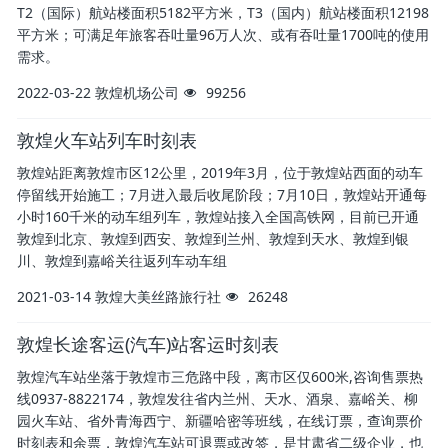
T2（国际）航站楼面积5182平方米，T3（国内）航站楼面积12198
平方米；可满足年旅客吞吐量96万人次、或有吞吐量1700吨的使用
需求。
2022-03-22
敦煌机场公司
99256
敦煌火车站列车时刻表
敦煌站距离敦煌市区12公里，2019年3月，位于敦煌站西面的动车
停留线开始施工；7月进入最后收尾阶段；7月10日，敦煌站开通每
小时160千米的动车组列车，敦煌站接入全国高铁网，目前已开通
敦煌到北京、敦煌到西安、敦煌到兰州、敦煌到天水、敦煌到银
川、敦煌到嘉峪关往返列车动车组
2021-03-14
敦煌大美丝路旅行社
26248
敦煌长途客运(汽车)站客运时刻表
敦煌汽车站坐落于敦煌市三危路中段，离市区仅600米,咨询售票热
线0937-8822174，敦煌发往省内兰州、天水、酒泉、嘉峪关、柳
园火车站、省外青海西宁、新疆哈密等班线，在线订票，查询票价
时刻表和余票，敦煌汽车站可退票或改签，是甘肃省二级企业，也