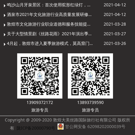
鸣沙山月牙泉景区：首次使用驼形红绿灯，骆驼“看驼灯绿了”走起来
2021-04-12
酒泉市2021年文化旅游行业高质量发展研修提升培训班敦煌分训点开班
2021-04-12
敦煌市文化旅游行业职业道德和服务技能提升导游专项培训成功举办
2021-03-28
关于大型情景剧《丝路花雨》2021年演出季开演的通知
2021-03-27
4月起，敦煌市进入夏季旅游模式，莫高窟门票价格调整
2021-03-26
13909372172
13893739590
旅游专员
旅游专员
Copyright @ 2009-2020 敦煌大美丝路国际旅行社有限公司 版权所
甘公网安备 62098202000039号
有
陇ICP备20000790号