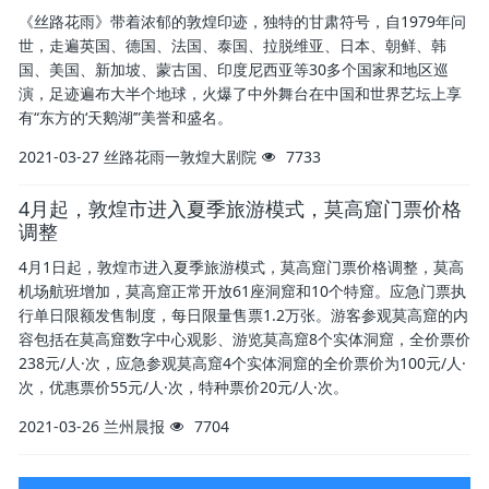
《丝路花雨》带着浓郁的敦煌印迹，独特的甘肃符号，自1979年问
世，走遍英国、德国、法国、泰国、拉脱维亚、日本、朝鲜、韩
国、美国、新加坡、蒙古国、印度尼西亚等30多个国家和地区巡
演，足迹遍布大半个地球，火爆了中外舞台在中国和世界艺坛上享
有“东方的‘天鹅湖’”美誉和盛名。
2021-03-27
丝路花雨一敦煌大剧院
7733
4月起，敦煌市进入夏季旅游模式，莫高窟门票价格
调整
4月1日起，敦煌市进入夏季旅游模式，莫高窟门票价格调整，莫高
机场航班增加，莫高窟正常开放61座洞窟和10个特窟。应急门票执
行单日限额发售制度，每日限量售票1.2万张。游客参观莫高窟的内
容包括在莫高窟数字中心观影、游览莫高窟8个实体洞窟，全价票价
238元/人·次，应急参观莫高窟4个实体洞窟的全价票价为100元/人·
次，优惠票价55元/人·次，特种票价20元/人·次。
2021-03-26
兰州晨报
7704