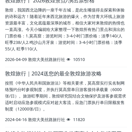
敦煌旅行丨 2026敦煌景点/演出票价格
敦煌，我国西北边陲的一座千年古城，是此生嘴值得去探索和体验
的诗和远方！随着近年来西北旅游的爆火，作为甘青大环线上旅游
资源最丰富，文化底蕴最深厚的城市，相信大家对来敦煌的热情也
一直高涨。今天小编就给大家整理一下敦煌所有热门景点和演出的
门票价格：1.莫高窟：游览时间：3-4小时门票价格：淡季140/人
旺季238/人2.鸣沙山月牙泉：游览时间：3-4小时门票价格：淡季
55/人 旺季110/人
2026-04-09
敦煌大美丝路旅行社
10510
敦煌旅行｜2024送您的最全敦煌旅游攻略
按照《中华人民共和国旅游法》等相关要求，莫高窟实行实名制网
络预约分时参观制度，并执行莫高窟单日游客接待承载量（6000
张/日）。旅游旺季期间，敦煌研究院结合文物保护及游客参观需求
适时启动应急参观模式应对超大客流，应急门票执行单日限额发售
制度（12000张/日）。
2024-04-16
敦煌大美丝路旅行社
11820