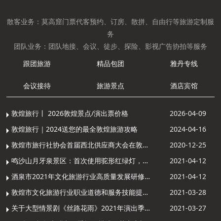
散客业务：莫高窟门票代客预约、订房、散拼、自由行等旅游定制服
务
团队业务：团队地接、会议、徒步、探险、影视广告协拍等服务
跟团旅游
精品包团
雅丹专线
会议接待
旅游景点
酒店宾馆
敦煌旅行丨 2026敦煌景点/演出票价格
2026-04-09
敦煌旅行｜2024送您的最全敦煌旅游攻略
2024-04-16
敦煌市旅行社协会首届西北供应商大会在敦煌召开
2020-12-25
鸣沙山月牙泉景区：首次使用驼形红绿灯，骆驼“看驼灯绿了”走起来
2021-04-12
酒泉市2021年文化旅游行业高质量发展研修提升培训班敦煌分训点开班
2021-04-12
敦煌市文化旅游行业职业道德和服务技能提升导游专项培训成功举办
2021-03-28
关于大型情景剧《丝路花雨》2021年演出季开演的通知
2021-03-27