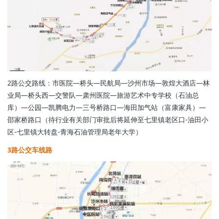
2路公交路线：市医院—桥头—民航局—沙州市场—敦煌大酒店—林
业局—桥头西—交警队—肃州医院—旅游艺术中专学校（石油总
库）—公园—凯腾电力—三号桥路口—海田加气站（富康家具）—
邵家桥路口（待行业有关部门审批后将延伸至七里镇老区口-油田小
区-七里镇大转盘-青海石油管理局老年大学）
3路公交车线路