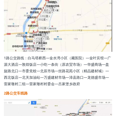
1路公交路线：白马塔桥西—金水湾小区（藏医院）—金叶宾馆—广
源大酒店—敦煌饭店—小吃一条街（原农贸市场）—华盛商场—盘
旋路北口—市委党校—北辰市场—丝路花苑小区（精品建材城）—
西北饭店—北关加油站—万盛建材市场—漳县路口—龙德盛市场—
雷家墩村二组—雷家墩村村委会—吕家堡乡政府
2路公交车线路