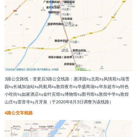
3路公交路线：变更后3路公交线路：惠泽园⇆北苑⇆风情苑⇆瑞雪
园⇆长城加油站⇆民航局⇆敦煌夜市⇆华盛商场⇆华东超市⇆特色
小吃街⇆如家酒店⇆金叶宾馆⇆博物馆⇆图书馆⇆敦煌中学⇆敦煌
山庄⇆雷音寺⇆月牙泉（于2020年8月3日调整为该线路）
4路公交车线路