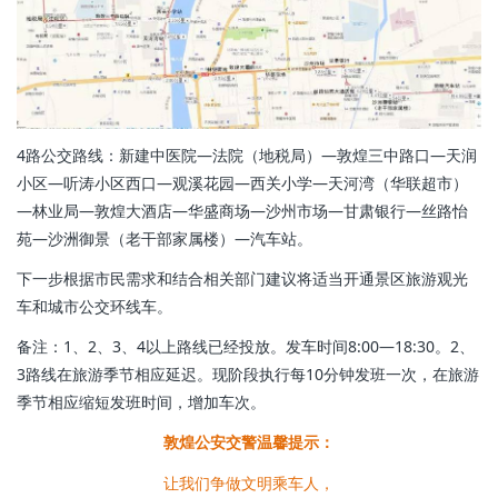
4路公交路线：新建中医院—法院（地税局）—敦煌三中路口—天润
小区—听涛小区西口—观溪花园—西关小学—天河湾（华联超市）
—林业局—敦煌大酒店—华盛商场—沙州市场—甘肃银行—丝路怡
苑—沙洲御景（老干部家属楼）—汽车站。
下一步根据市民需求和结合相关部门建议将适当开通景区旅游观光
车和城市公交环线车。
备注：1、2、3、4以上路线已经投放。发车时间8:00—18:30。2、
3路线在旅游季节相应延迟。现阶段执行每10分钟发班一次，在旅游
季节相应缩短发班时间，增加车次。
敦煌公安交警温馨提示：
让我们争做文明乘车人，