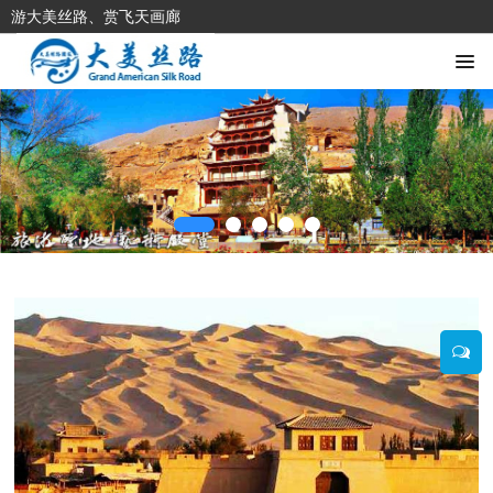
游大美丝路、赏飞天画廊