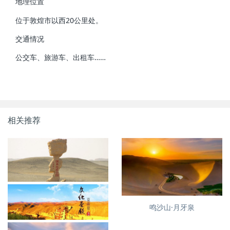
地理位置
位于敦煌市以西20公里处。
交通情况
公交车、旅游车、出租车……
相关推荐
鸣沙山·月牙泉
亚洲最大的雅丹地貌--敦煌雅
丹，没有魔鬼的魔鬼城