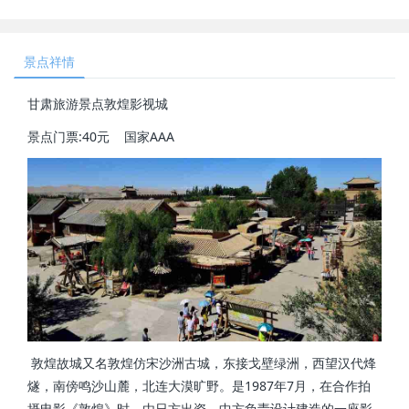
景点祥情
甘肃旅游景点敦煌影视城
景点门票:40元 国家AAA
敦煌故城又名敦煌仿宋沙洲古城，东接戈壁绿洲，西望汉代烽
燧，南傍鸣沙山麓，北连大漠旷野。是1987年7月，在合作拍
摄电影《敦煌》时，由日方出资，中方负责设计建造的一座影