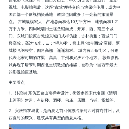
视城。电影拍完后，这座“古城”便移交给当地保护使用，成为中
国西部一个影视拍摄基地，敦煌也因此多了一处新的旅游景
点。 古城规模宏大，占地总面积达10万平方米，建筑面积1.21
万平方米。四周城墙用土坯垒砌而成，开东、西、南三个城
门。东城门按原古敦煌东城门式样仿建，古朴典雅；西城门门
楼高耸，高达18米，曰：“望京楼”，楼上悬“襟带西域”匾额。两
城楼飞阁凌空，四角高翘，遥遥相对。 城内有五条街区，分别
代表北宋时期的汴梁、高昌、甘州和兴庆五个地方。 敦煌影视
城再现了唐宋时期西北重镇敦煌的雄姿，被称为中国西部最大
的影视拍摄基地。
主要看点
1、汴梁街 系仿五台山南禅寺设计，街景参照宋代名画《清明
上河图》建造，有街楼、酒楼、佛庙、店面、当铺、货栈等。
2、兴庆街在城北，是西夏之前回鹘族占据河西时首府甘州，及
西夏时的庆兴，建筑具有典型的西夏风格。