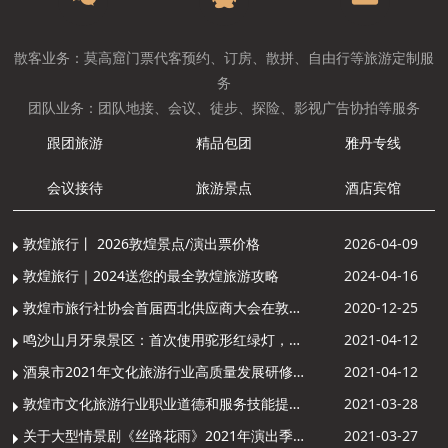
散客业务：莫高窟门票代客预约、订房、散拼、自由行等旅游定制服
务
团队业务：团队地接、会议、徒步、探险、影视广告协拍等服务
跟团旅游
精品包团
雅丹专线
会议接待
旅游景点
酒店宾馆
敦煌旅行丨 2026敦煌景点/演出票价格
2026-04-09
敦煌旅行｜2024送您的最全敦煌旅游攻略
2024-04-16
敦煌市旅行社协会首届西北供应商大会在敦煌召开
2020-12-25
鸣沙山月牙泉景区：首次使用驼形红绿灯，骆驼“看驼灯绿了”走起来
2021-04-12
酒泉市2021年文化旅游行业高质量发展研修提升培训班敦煌分训点开班
2021-04-12
敦煌市文化旅游行业职业道德和服务技能提升导游专项培训成功举办
2021-03-28
关于大型情景剧《丝路花雨》2021年演出季开演的通知
2021-03-27