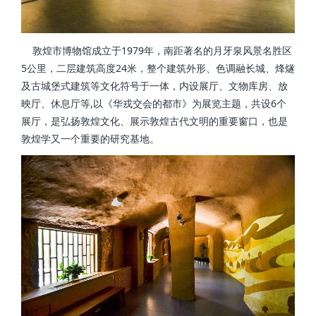
敦煌市博物馆成立于1979年，南距著名的月牙泉风景名胜区
5公里，二层建筑高度24米，整个建筑外形、色调融长城、烽燧
及古城堡式建筑等文化符号于一体，内设展厅、文物库房、放
映厅、休息厅等,以《华戎交会的都市》为展览主题，共设6个
展厅，是弘扬敦煌文化、展示敦煌古代文明的重要窗口，也是
敦煌学又一个重要的研究基地。