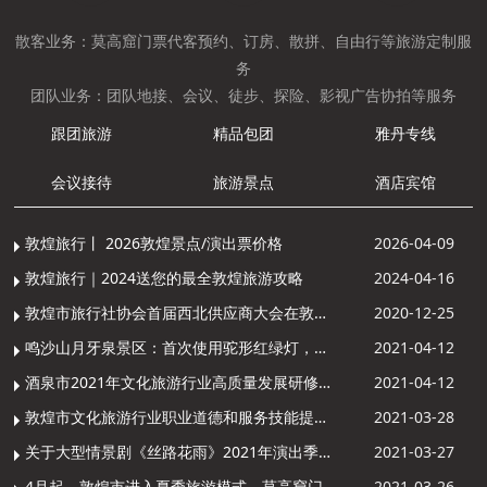
散客业务：莫高窟门票代客预约、订房、散拼、自由行等旅游定制服
务
团队业务：团队地接、会议、徒步、探险、影视广告协拍等服务
跟团旅游
精品包团
雅丹专线
会议接待
旅游景点
酒店宾馆
敦煌旅行丨 2026敦煌景点/演出票价格
2026-04-09
敦煌旅行｜2024送您的最全敦煌旅游攻略
2024-04-16
敦煌市旅行社协会首届西北供应商大会在敦煌召开
2020-12-25
鸣沙山月牙泉景区：首次使用驼形红绿灯，骆驼“看驼灯绿了”走起来
2021-04-12
酒泉市2021年文化旅游行业高质量发展研修提升培训班敦煌分训点开班
2021-04-12
敦煌市文化旅游行业职业道德和服务技能提升导游专项培训成功举办
2021-03-28
关于大型情景剧《丝路花雨》2021年演出季开演的通知
2021-03-27
4月起，敦煌市进入夏季旅游模式，莫高窟门票价格调整
2021-03-26