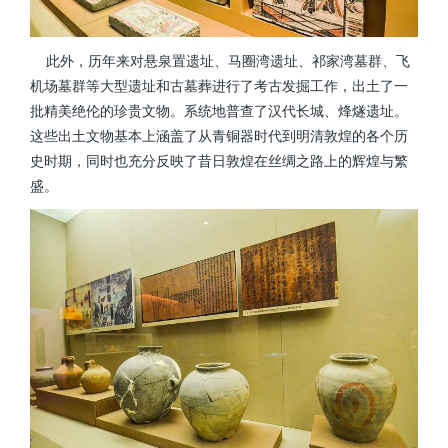
此外，历年来对悬泉置遗址、马圈湾遗址、祁家湾墓群、飞
机场墓群等大型遗址和古墓葬进行了考古发掘工作，出土了一
批精美绝伦的珍贵文物。系统地普查了汉代长城、烽燧遗址。
这些出土文物基本上涵盖了从青铜器时代到明清敦煌的各个历
史时期，同时也充分反映了昔日敦煌在丝绸之路上的辉煌与繁
盛。