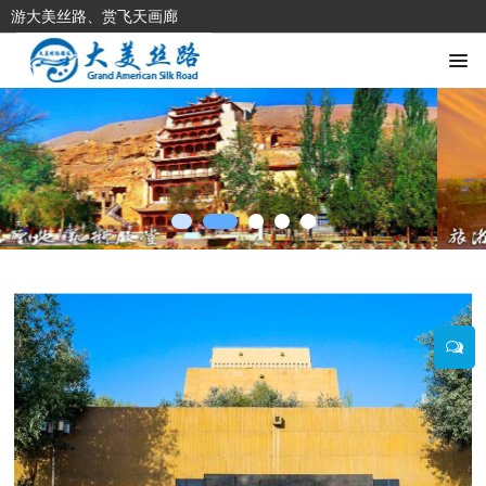
游大美丝路、赏飞天画廊