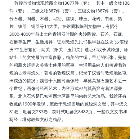
敦煌市博物馆现馆藏文物13077件（套），其中一级文物138
件（套），二级文物387件（套），三级文物1387件（套）。
分石器、陶器、木器、写经、丝绸、珠玉、花砖、书画、拓
片、铁器、铜器等14大类。在馆藏和陈列文物中，有据今
3000-4000年前出土的青铜器时期的夹沙陶罐、石斧、石镰、
石磨等生产、生活用具，证明敦煌先民们很早就在这块“沙漠绿
洲”中生息繁衍；两关（阳关、玉门关）遗址和汉长城烽燧、驿
站出土的文物最为丰富多彩，精美的丝绸，早期的纸张，完整
的积薪火炬等边关将士使用的军事、生活用品向人们倾诉着敦
煌的古老与悠久；著名的敦煌汉简，记录了汉晋时敦煌地区屯
田戍边的情况；魏晋十六国时画像砖，早莫高窟石窟艺术近一
个世纪，画像砖绘画艺术，内容形式都与莫高窟有着渊源关
系。北凉石塔是已知河西地区最早的佛教艺术珍品。我馆还有
收藏的1900年发现，流散于敦煌当地的藏经洞文献，其中汉文
81卷，吐蕃文237卷，筴叶式吐蕃文8482页，一些汉文文书和
写经，堪称敦煌文献之精品。