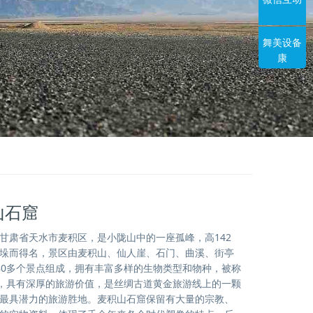
舞美设备
康
山石窟
甘肃省天水市麦积区，是小陇山中的一座孤峰，高142
垛而得名，景区由麦积山、仙人崖、石门、曲溪、街亭
80多个景点组成，拥有丰富多样的生物类型和物种，被称
”，具有深厚的旅游价值，是丝绸古道黄金旅游线上的一颗
最具潜力的旅游胜地。麦积山石窟保留有大量的宗教、