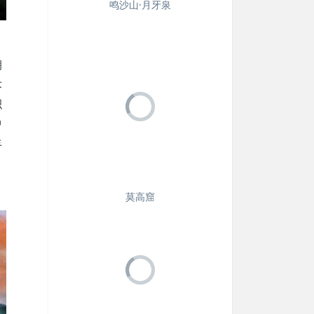
鸣沙山·月牙泉
朝
术
积
中
丰
莫高窟