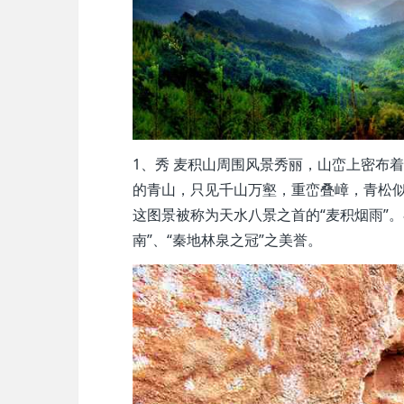
1、秀 麦积山周围风景秀丽，山峦上密布
的青山，只见千山万壑，重峦叠嶂，青松
这图景被称为天水八景之首的“麦积烟雨”
南”、“秦地林泉之冠”之美誉。