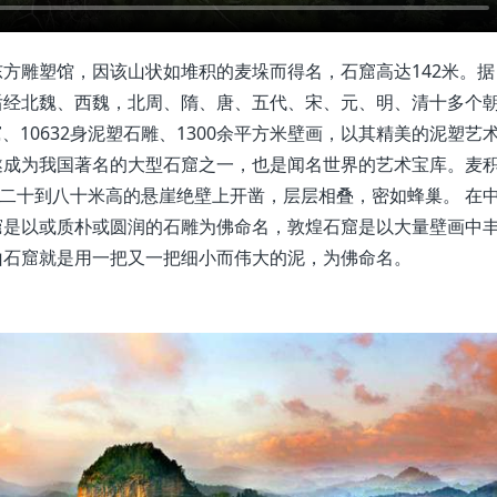
方雕塑馆，因该山状如堆积的麦垛而得名，石窟高达142米。据
后经北魏、西魏，北周、隋、唐、五代、宋、元、明、清十多个
窟、10632身泥塑石雕、1300余平方米壁画，以其精美的泥塑艺
遂成为我国著名的大型石窟之一，也是闻名世界的艺术宝库。麦
在二十到八十米高的悬崖绝壁上开凿，层层相叠，密如蜂巢。 在
窟是以或质朴或圆润的石雕为佛命名，敦煌石窟是以大量壁画中
山石窟就是用一把又一把细小而伟大的泥，为佛命名。