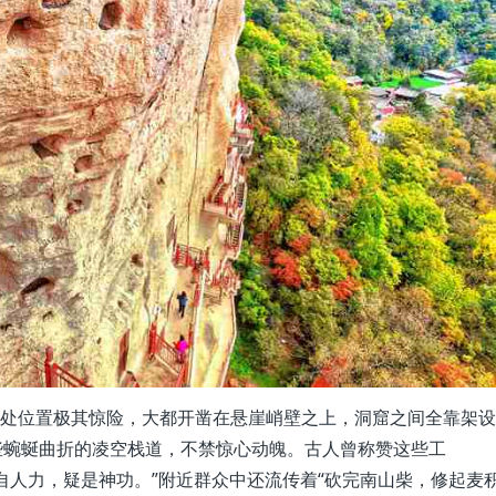
所处位置极其惊险，大都开凿在悬崖峭壁之上，洞窟之间全靠架设
些蜿蜒曲折的凌空栈道，不禁惊心动魄。古人曾称赞这些工
自人力，疑是神功。”附近群众中还流传着“砍完南山柴，修起麦