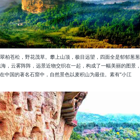
着翠柏苍松，野花茂草。攀上山顶，极目远望，四面全是郁郁葱葱
似海，云雾阵阵，远景近物交织在一起，构成了一幅美丽的图景
。在中国的著名石窟中，自然景色以麦积山为最佳。素有“小江