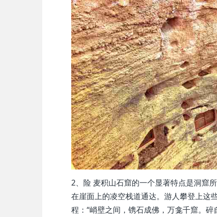
2、险 麦积山石窟的一个显著特点是洞窟
在崖面上的凌空栈道通达。游人攀登上这
程：“峭壁之间，镌石成佛，万龛千窟。碎