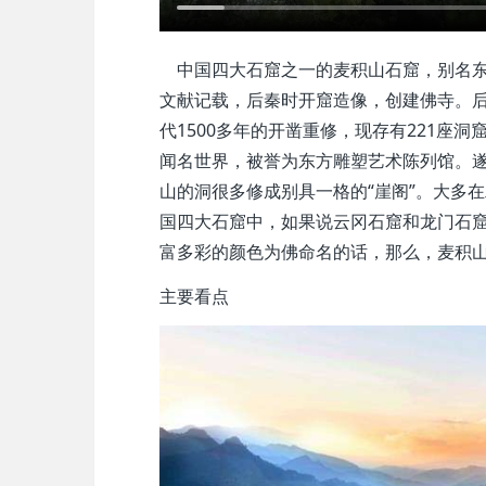
中国四大石窟之一的麦积山石窟，别名东
文献记载，后秦时开窟造像，创建佛寺。
代1500多年的开凿重修，现存有221座洞
闻名世界，被誉为东方雕塑艺术陈列馆。
山的洞很多修成别具一格的“崖阁”。大多
国四大石窟中，如果说云冈石窟和龙门石
富多彩的颜色为佛命名的话，那么，麦积
主要看点