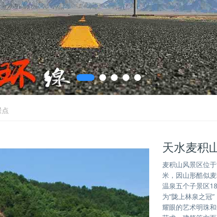
景点
天水麦积
麦积山风景区位于
米，因山形酷似麦
温泉五个子景区1
为“陇上林泉之冠
耀眼的艺术明珠和