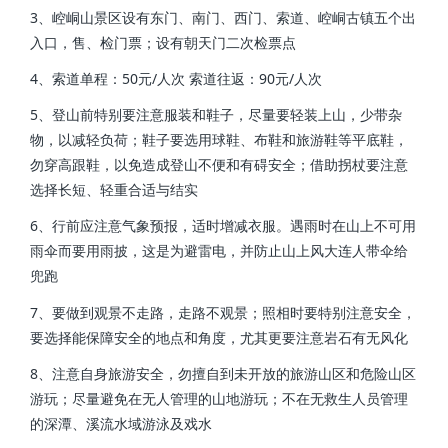
3、崆峒山景区设有东门、南门、西门、索道、崆峒古镇五个出
入口，售、检门票；设有朝天门二次检票点
4、索道单程：50元/人次 索道往返：90元/人次
5、登山前特别要注意服装和鞋子，尽量要轻装上山，少带杂
物，以减轻负荷；鞋子要选用球鞋、布鞋和旅游鞋等平底鞋，
勿穿高跟鞋，以免造成登山不便和有碍安全；借助拐杖要注意
选择长短、轻重合适与结实
6、行前应注意气象预报，适时增减衣服。遇雨时在山上不可用
雨伞而要用雨披，这是为避雷电，并防止山上风大连人带伞给
兜跑
7、要做到观景不走路，走路不观景；照相时要特别注意安全，
要选择能保障安全的地点和角度，尤其更要注意岩石有无风化
8、注意自身旅游安全，勿擅自到未开放的旅游山区和危险山区
游玩；尽量避免在无人管理的山地游玩；不在无救生人员管理
的深潭、溪流水域游泳及戏水