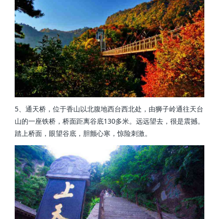
5、通天桥，位于香山以北腹地西台西北处，由狮子岭通往天台
山的一座铁桥，桥面距离谷底130多米。远远望去，很是震撼。
踏上桥面，眼望谷底，胆颤心寒，惊险刺激。