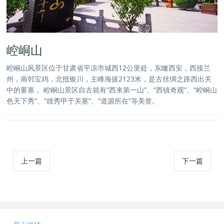
崆峒山
崆峒山风景区位于甘肃省平凉市城西12公里处，东瞰西安，西接兰
州，南邻宝鸡，北抵银川，主峰海拔2123米，是古丝绸之路西出关
中的要塞 。崆峒山景区自古就有“西来第一山”、“西镇奇观”、“崆峒山
色天下秀”、“雄秀甲于关塞”、“道源所在”等美誉。
上一篇
下一篇