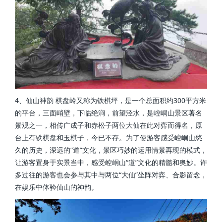
4、仙山神韵 棋盘岭又称为铁棋坪，是一个总面积约300平方米
的平台，三面峭壁，下临绝涧，前望泾水，是崆峒山景区著名
景观之一，相传广成子和赤松子两位大仙在此对弈而得名，原
台上有铁棋盘和玉棋子，今已不存。为了使游客感受崆峒山悠
久的历史，深远的“道”文化，景区巧妙的运用情景再现的模式，
让游客置身于实景当中，感受崆峒山“道”文化的精髓和奥妙。许
多过往的游客也会参与其中与两位“大仙”坐阵对弈、合影留念，
在娱乐中体验仙山的神韵。