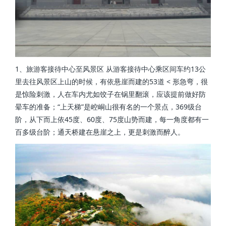
1、旅游客接待中心至风景区 从游客接待中心乘区间车约13公
里去往风景区上山的时候，有依悬崖而建的53道 < 形急弯，很
是惊险刺激，人在车内尤如饺子在锅里翻滚，应该提前做好防
晕车的准备；“上天梯”是崆峒山很有名的一个景点，369级台
阶，从下而上依45度、60度、75度山势而建，每一角度都有一
百多级台阶；通天桥建在悬崖之上，更是刺激而醉人。