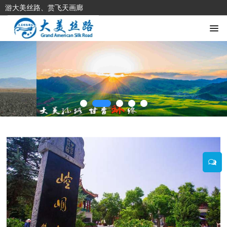
游大美丝路、赏飞天画廊