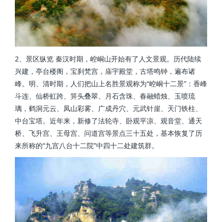
2、景区纵览 秦汉时期，崆峒山开始有了人文景观。历代陆续
兴建，亭台楼阁，宝刹梵宫，庙宇殿堂，古塔鸣钟，遍布诸
峰。明、清时期，人们把山上名胜景观称为“崆峒十二景”：香峰
斗连、仙桥虹跨、笄头叠翠、月石含珠、春融蜡烛、玉喷琉
璃，鹤洞元云、凤山彩雾、广成丹穴、元武针崖、天门铁柱、
中台宝塔。近年来，新修了法轮寺、卧观平凉、观音堂、通天
桥、飞升宫、王母宫、问道宫等景点三十五处，基本恢复了历
来所称的“九宫八台十二院”中四十二处建筑群。