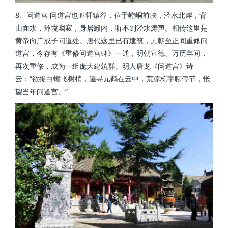
8、问道宫 问道宫也叫轩辕谷，位于崆峒前峡，泾水北岸，背
山面水，环境幽寂，身居殿内，听不到泾水涛声。相传这里是
黄帝向广成子问道处。唐代这里已有建筑，元朝至正间重修问
道宫，今存有《重修问道宫碑》一通，明朝宣德、万历年间，
再次重修，成为一组庞大建筑群。明人唐龙《问道宫》诗
云：“欲捉白蟾飞树梢，遍寻元鹤在云中，荒凉栋宇聊停节，怅
望当年问道宫。”