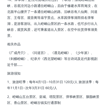
峡，谷底泾河边小路通往崆峒山，后由于修建水库而淹没，在
北面半山腰开了一条通往崆峒山的路。沿峡谷有八仙阁、问道
宫、王母宫、观音阁等庙宇景点。水库因弹筝湖而得名弹筝
湖，是游客游玩、出入崆峒山景区的一条水路，也可步行出入
峡谷，观赏风景，还可乘索道出入景区，在空中欣赏弹筝湖美
景。
相关作品
《广成丹穴》、《问道宫》、《遇见崆峒》、《少年派》、
《剑横崆峒》、纪录片《西北望崆峒》等古诗词及近代影视剧
近千部……
旅游须知
1、旅游旺季：每年4月1日--10月31日 120元/人 旅游淡季：每
年11月1日--次年3月31日 60元/人
2、崆峒山五台景区、皇城、塔院景区、弹筝峡景区、胭脂峡景
区、香山景区、崆峒古镇实行通票制