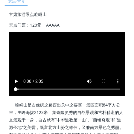
景点祥情
甘肃旅游景点崆峒山
景点门票：120元 AAAAA
崆峒山是古丝绸之路西出关中之要塞，景区面积84平方公
里，主峰海拔2123米，集奇险灵秀的自然景观和古朴精湛的人
文景观于一身，自古就有“中华道教第一山”、“西镇奇观”和“道
源圣地”之美誉，既富北方山势之雄伟，又兼南方景色之秀丽。