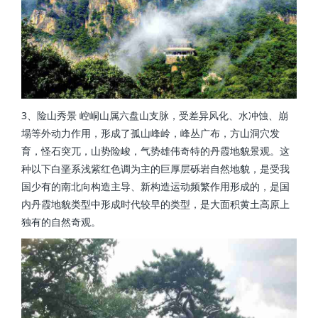
3、险山秀景 崆峒山属六盘山支脉，受差异风化、水冲蚀、崩
塌等外动力作用，形成了孤山峰岭，峰丛广布，方山洞穴发
育，怪石突兀，山势险峻，气势雄伟奇特的丹霞地貌景观。这
种以下白垩系浅紫红色调为主的巨厚层砾岩自然地貌，是受我
国少有的南北向构造主导、新构造运动频繁作用形成的，是国
内丹霞地貌类型中形成时代较早的类型，是大面积黄土高原上
独有的自然奇观。