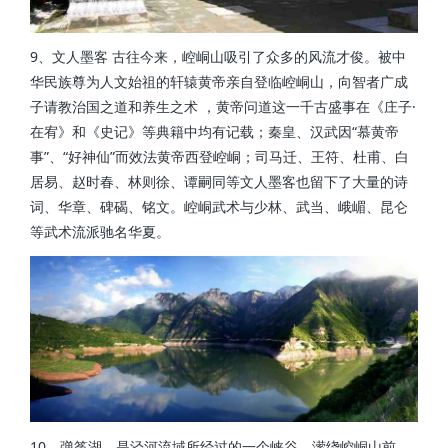
9、文人墨客 古往今来，崆峒山吸引了众多的风流才俊。被中
华民族尊为人文始祖的轩辕黄帝亲自登临崆峒山，向智者广成
子请教治国之道和养生之术 ，黄帝问道这一千古盛事在《庄子·
在宥》和《史记》等典籍中均有记载；秦皇、汉武因“慕黄帝
事”、“好神仙”而效法黄帝西登崆峒；司马迁、王符、杜甫、白
居易、赵时春、林则徐、谭嗣同等文人墨客也留下了大量的诗
词、华章、碑碣、铭文。崆峒武术与少林、武当、峨嵋、昆仑
等武术流派驰名华夏。
10、弹筝湖，是泾河流域所经过的一个峡谷，潆绕崆峒山前