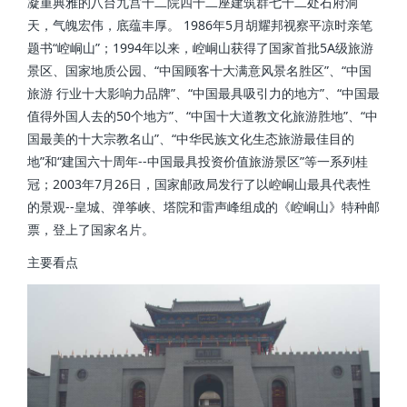
凝重典雅的八台九宫十二院四十二座建筑群七十二处石府洞
天，气魄宏伟，底蕴丰厚。 1986年5月胡耀邦视察平凉时亲笔
题书“崆峒山”；1994年以来，崆峒山获得了国家首批5A级旅游
景区、国家地质公园、“中国顾客十大满意风景名胜区”、“中国
旅游 行业十大影响力品牌”、“中国最具吸引力的地方”、“中国最
值得外国人去的50个地方”、“中国十大道教文化旅游胜地”、“中
国最美的十大宗教名山”、“中华民族文化生态旅游最佳目的
地”和“建国六十周年--中国最具投资价值旅游景区”等一系列桂
冠；2003年7月26日，国家邮政局发行了以崆峒山最具代表性
的景观--皇城、弹筝峡、塔院和雷声峰组成的《崆峒山》特种邮
票，登上了国家名片。
主要看点