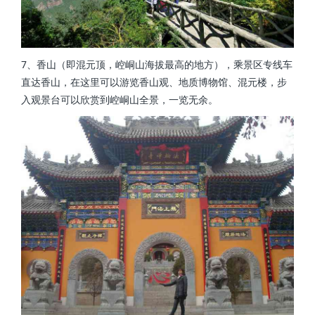
7、香山（即混元顶，崆峒山海拔最高的地方），乘景区专线车
直达香山，在这里可以游览香山观、地质博物馆、混元楼，步
入观景台可以欣赏到崆峒山全景，一览无余。