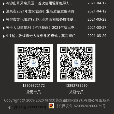
鸣沙山月牙泉景区：首次使用驼形红绿灯，骆驼“看驼灯绿了”走起来
2021-04-12
酒泉市2021年文化旅游行业高质量发展研修提升培训班敦煌分训点开班
2021-04-12
敦煌市文化旅游行业职业道德和服务技能提升导游专项培训成功举办
2021-03-28
关于大型情景剧《丝路花雨》2021年演出季开演的通知
2021-03-27
4月起，敦煌市进入夏季旅游模式，莫高窟门票价格调整
2021-03-26
13909372172
13893739590
旅游专员
旅游专员
Copyright @ 2009-2020 敦煌大美丝路国际旅行社有限公司 版权所
甘公网安备 62098202000039号
有
陇ICP备20000790号