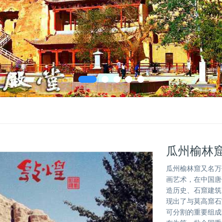
瓜州榆林
瓜州榆林窟又名万
画艺术，在中国唐
造历史、石窟建筑
现出了与莫高窟石
可分割的重要组成