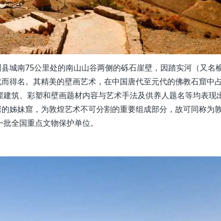
县城南75公里处的南山山谷两侧的砾石崖壁，因踏实河（又名
此而得名。其精美的壁画艺术，在中国唐代至元代的佛教石窟中
窟建筑、彩塑和壁画题材内容与艺术手法及供养人题名等均表现
窟的姊妹窟，为敦煌艺术不可分割的重要组成部分，故可同称为
第一批全国重点文物保护单位。