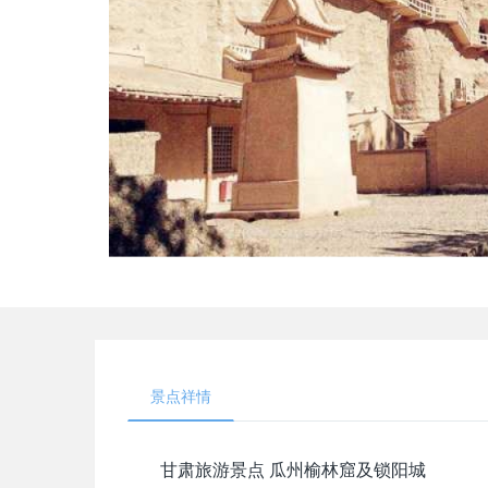
景点祥情
甘肃旅游景点 瓜州榆林窟及锁阳城