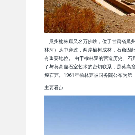
瓜州榆林窟又名万佛峡，位于甘肃省瓜州
林河）从中穿过，两岸榆树成林，石窟因
有重要地位。 由于榆林窟的营造历史、石
了与莫高窟石室艺术的密切联系，是莫高
煌石窟。1961年榆林窟被国务院公布为
主要看点