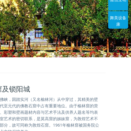
舞美设备
康
窟及锁阳城
佛峡，因踏实河（又名榆林河）从中穿过，其精美的壁
代至元代的佛教石窟中占有重要地位。由于榆林窟的营
、彩塑和壁画题材内容与艺术手法及供养人题名等均表
室艺术的密切联系，是莫高窟的姊妹窟，为敦煌艺术不
部分，故可同称为敦煌石窟。1961年榆林窟被国务院公