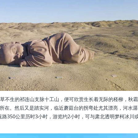
寸草不生的祁连山支脉十工山，便可欣赏生长着无际的柽柳，秋霜
”所在。然后又是踏实河，临近蘑菇台的拐弯处尤其漂亮，河水潺
返路350公里历时3小时，游览约2小时，可与肃北透明梦柯冰川