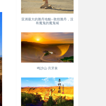
亚洲最大的雅丹地貌--敦煌雅丹，没
有魔鬼的魔鬼城
鸣沙山·月牙泉