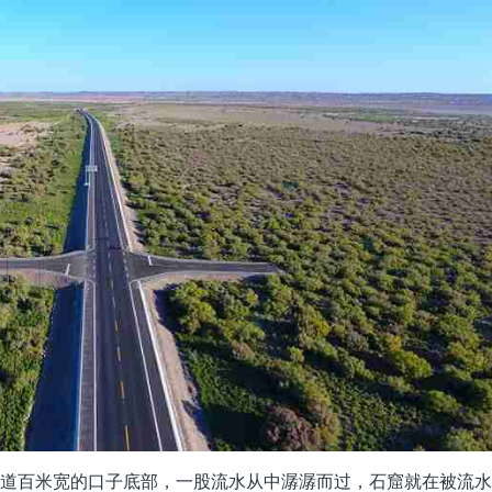
一道百米宽的口子底部，一股流水从中潺潺而过，石窟就在被流水