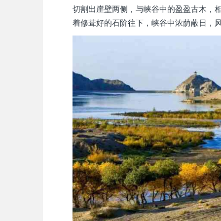
切割出崖壁两侧，与峡谷中的盈盈古木，
着修葺好的石阶往下，峡谷中浓荫蔽日，