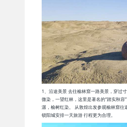
1、沿途美景 去往榆林窟一路美景，穿过
微染，一望红林，这里是著名的“踏实秋容
潺，榆树红染。 从敦煌出发参观榆林窟往
锁阳城安排一天旅游 行程更为合理。