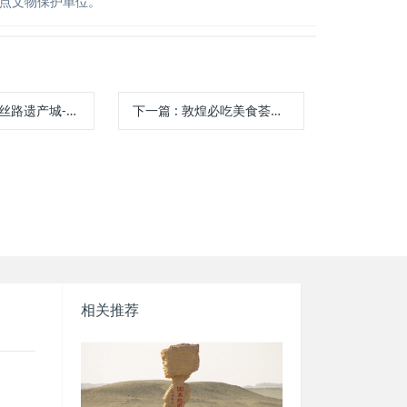
点文物保护单位。
产城--敦煌长城影视文化基地
下一篇
:
敦煌必吃美食荟萃地--敦煌沙洲夜市
相关推荐