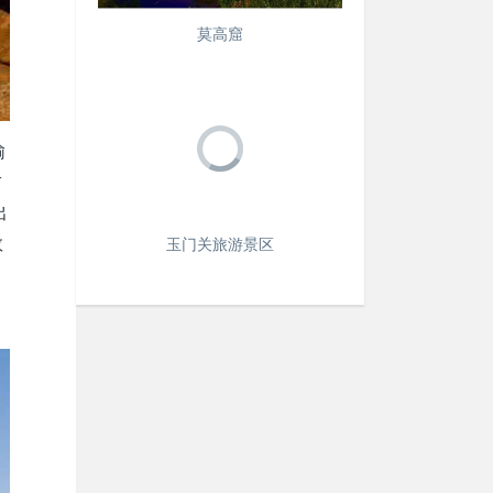
莫高窟
榆
占
出
敦
玉门关旅游景区