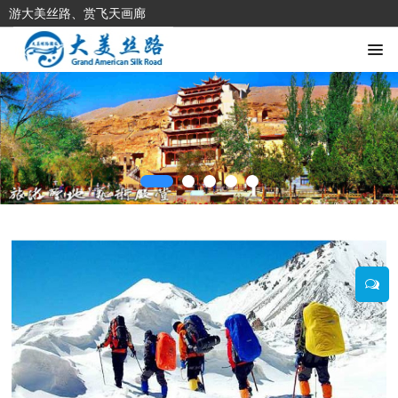
游大美丝路、赏飞天画廊