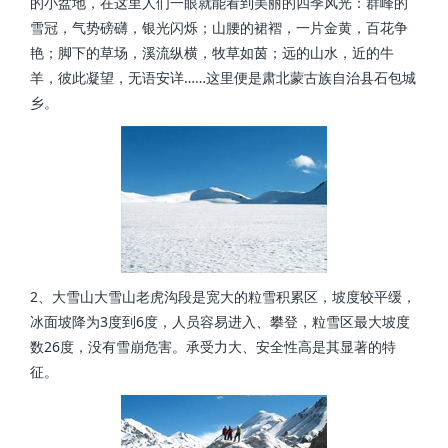
的小盆地，在这里人们一眼就能看到美丽的四季风光：群峰的
雪冠，气势磅礴，银光闪烁；山腰的裙褶，一片金黄，百花争
艳；脚下的草场，溪流纵横，牧草如茵；远的山水，近的牛
羊，彼此凝望，无语安详……这里便是肃北蒙古族自治县石包城
乡。
2、大雪山大雪山老虎沟段是宽大的粒雪积累区，坡度较平缓，
冰面坡降为3度到6度，人员容易进入、攀登，粒雪区最大坡度
数26度，没有雪崩危害。承受力大、安全性高是其显著的特
征。