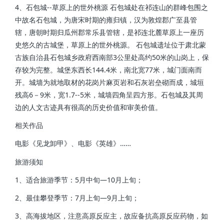
4、石包城--草原上的世外桃源 石包城处在祁连山的群峰包围之
中故名石包城，为唐宋时期的雍归镇，汉为敦煌郡广至县管
辖，唐朝时期归瓜州郡常乐县管辖，是祁连北麓草原上一座历
史悠久的古城堡，草原上的世外桃源。 石包城遗址位于肃北蒙
古族自治县石包城乡政府西南部3公里处高约50米的山岗上，保
存较为完整。城堡东西长144.4米，南北宽77米，城门面南而
开。城墙为就地取材的花岗片麻页岩和石灰岩垒砌而成，城垣
残高6－9米，宽1.7--5米，城墙四角呈四方形。石包城及其周
边的人文古迹具有很高的历史价值和审美价值。
相关作品
电影《见龙卸甲》、电影《英雄》……
旅游须知
1、适合旅游季节：5月中旬—10月上旬；
2、最佳攀登季节：7月上旬—9月上旬；
3、高海拔地区，注意高原反应主，故应备抗高原反应药物，如