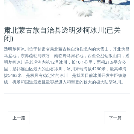
肃北蒙古族自治县透明梦柯冰川(已关
闭)
透明梦柯冰川位于甘肃省肃北蒙古族自治县境内的大雪山，其北为昌
马盆地，东界疏勒河峡谷，南临野马河谷地，西至公岔达阪山口，透
明梦柯冰川是老虎沟内第12号冰川，长10.1公里，面积21.9平方公
里，是祁连山区最大的山谷冰川，冰川末端海拔4260米，最高峰海
拔5483米，是极具有稳定性的冰川，是我国目前冰川开发中距铁路
线、机场和国道最近且最容易进入和攀登的较大的极大陆型冰川。
上一篇
下一篇