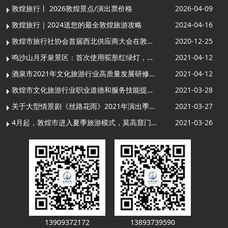
敦煌旅行丨 2026敦煌景点/演出票价格
2026-04-09
敦煌旅行｜2024送您的最全敦煌旅游攻略
2024-04-16
敦煌市旅行社协会首届西北供应商大会在敦煌召开
2020-12-25
鸣沙山月牙泉景区：首次使用驼形红绿灯，骆驼“看驼灯绿了”走起来
2021-04-12
酒泉市2021年文化旅游行业高质量发展研修提升培训班敦煌分训点开班
2021-04-12
敦煌市文化旅游行业职业道德和服务技能提升导游专项培训成功举办
2021-03-28
关于大型情景剧《丝路花雨》2021年演出季开演的通知
2021-03-27
4月起，敦煌市进入夏季旅游模式，莫高窟门票价格调整
2021-03-26
13909372172
13893739590