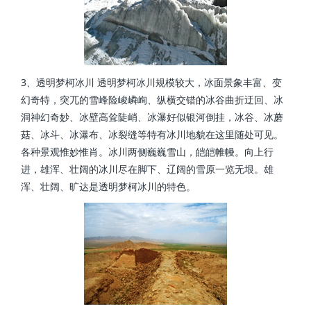
3、透明梦柯冰川 透明梦柯冰川规模较大，冰面景象丰富、变
幻奇特，突兀的雪峰险峻嶙峋、纵横交错的冰谷曲折迂回、冰
洞神幻奇妙、冰壁高耸陡峭、冰瀑好似银河倒挂，冰谷、冰蘑
菇、冰斗、冰瀑布、冰裂缝等特有冰川地貌在这里随处可见。
各种景观惟妙惟肖。冰川两侧巍巍雪山，皑皑帷幔。向上行
进，雄浑、壮阔的冰川尽在脚下、辽阔的雪原一览无垠。雄
浑、壮阔、旷达是透明梦柯冰川的特色。