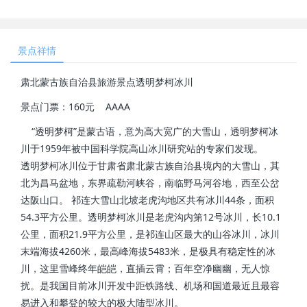
景点祥情
肃北蒙古族自治县旅游景点透明梦柯冰川
景点门票：160元 AAAA
“透明梦柯”是蒙古语，意为高大宽广的大雪山，透明梦柯冰
川于1959年被中国科学院高山冰川研究站的专家们发现。
透明梦柯冰川位于甘肃省肃北蒙古族自治县境内的大雪山，其
北为昌马盆地，东界疏勒河峡谷，南临野马河谷地，西至公岔
达阪山口。 祁连大雪山北坡老虎沟地区共有冰川44条，面积
54.3平方公里。透明梦柯冰川是老虎沟内第12号冰川，长10.1
公里，面积21.9平方公里，是祁连山区最大的山谷冰川，冰川
末端海拔4260米，最高峰海拔5483米，是极具有稳定性的冰
川，这里雪峰终年皑皑，直插云霄；百年空净幽幽，无人惊
扰。是我国目前冰川开发中距铁路线、机场和国道最近且最容
易进入和攀登的较大的极大陆型冰川。