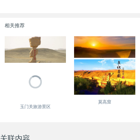
相关推荐
亚洲最大的雅丹地貌--敦煌雅
鸣沙山·月牙泉
丹，没有魔鬼的魔鬼城
莫高窟
玉门关旅游景区
关联内容