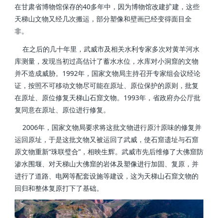
在甘肃省博物馆保存的40多年中，因为博物馆改建扩建，这些
天梯山文物又经几次搬运，部分塑像和壁画已经变得面目全
非。
在之后的几十年里，武威市及相关水利专家多次对黄羊河水
库测量，发现当初过高估计了蓄水水位，水库对小洞窟的文物
并不造成威胁。1992年，国家文物局主持召开专家组会议经论
证，按照不可移动文物尽可能在原址、原位保护的原则，批复
在原址、原位修复天梯山石窟文物。1993年，省政府办公厅批
复同意在原址、原位进行修复。
2006年，国家文物局要求将这批文物进行原汁原味的修复并
运回原址，于是这批文物又被运回了武威，使石窟遗址与石窟
原文物重新“珠联璧合”，相映生辉。武威市先后维修了大佛窟防
渗水围堰、对天梯山大佛窟的岩体及塑像进行加固、复原，并
进行了道路、电网等配套设施等建设，这为天梯山石窟文物的
回归和整体复原打下了基础。