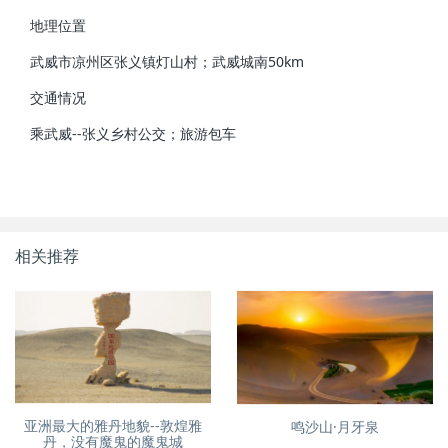
地理位置
武威市凉州区张义镇灯山村；武威城南50km
交通情况
乘武威--张义乡村公交；旅游包车
相关推荐
亚洲最大的雅丹地貌--敦煌雅
鸣沙山·月牙泉
丹，没有魔鬼的魔鬼城