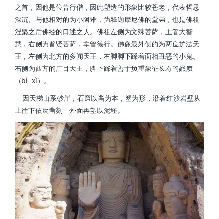
之首，因他是位苦行僧，因此塑造的形象比较苍老，代表哲思
深沉。与他相对的为小阿难，为释迦摩尼佛的堂弟，也是佛祖
涅槃之后佛经的口述之人。佛祖左侧为文殊菩萨，主管大智
慧，右侧为普贤菩萨，掌管德行。佛像最外侧的为两位护法天
王，左侧为北方的多闻天王，右脚脚下踩着面相丑恶的小鬼。
右侧为西方的广目天王，脚下踩着善于负重象征长寿的赑屃
（bì xì）。
因天梯山系砂崖，石窟以凿为本，塑为形，沿着红沙岩壁从
上往下依次凿刻，外面再塑以泥坯。