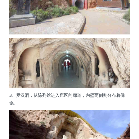
3、罗汉洞，从陈列馆进入窟区的廊道，内壁两侧则分布着佛
龛。