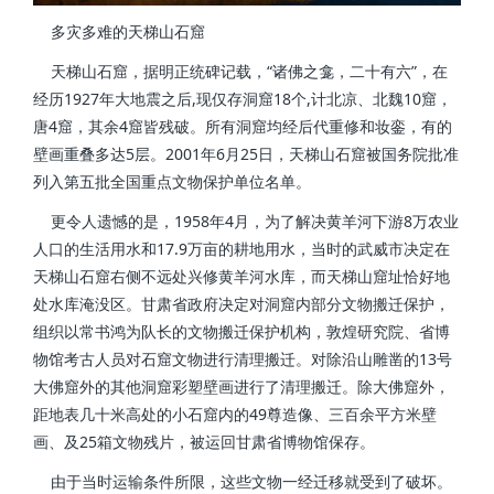
多灾多难的天梯山石窟
天梯山石窟，据明正统碑记载，“诸佛之龛，二十有六”，在
经历1927年大地震之后,现仅存洞窟18个,计北凉、北魏10窟，
唐4窟，其余4窟皆残破。所有洞窟均经后代重修和妆銮，有的
壁画重叠多达5层。2001年6月25日，天梯山石窟被国务院批准
列入第五批全国重点文物保护单位名单。
更令人遗憾的是，1958年4月，为了解决黄羊河下游8万农业
人口的生活用水和17.9万亩的耕地用水，当时的武威市决定在
天梯山石窟右侧不远处兴修黄羊河水库，而天梯山窟址恰好地
处水库淹没区。甘肃省政府决定对洞窟内部分文物搬迁保护，
组织以常书鸿为队长的文物搬迁保护机构，敦煌研究院、省博
物馆考古人员对石窟文物进行清理搬迁。对除沿山雕凿的13号
大佛窟外的其他洞窟彩塑壁画进行了清理搬迁。除大佛窟外，
距地表几十米高处的小石窟内的49尊造像、三百余平方米壁
画、及25箱文物残片，被运回甘肃省博物馆保存。
由于当时运输条件所限，这些文物一经迁移就受到了破坏。