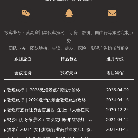
散客业务：莫高窟门票代客预约、订房、散拼、自由行等旅游定制服
务
团队业务：团队地接、会议、徒步、探险、影视广告协拍等服务
跟团旅游
精品包团
雅丹专线
会议接待
旅游景点
酒店宾馆
敦煌旅行丨 2026敦煌景点/演出票价格
2026-04-09
敦煌旅行｜2024送您的最全敦煌旅游攻略
2024-04-16
敦煌市旅行社协会首届西北供应商大会在敦煌召开
2020-12-25
鸣沙山月牙泉景区：首次使用驼形红绿灯，骆驼“看驼灯绿了”走起来
2021-04-12
酒泉市2021年文化旅游行业高质量发展研修提升培训班敦煌分训点开班
2021-04-12