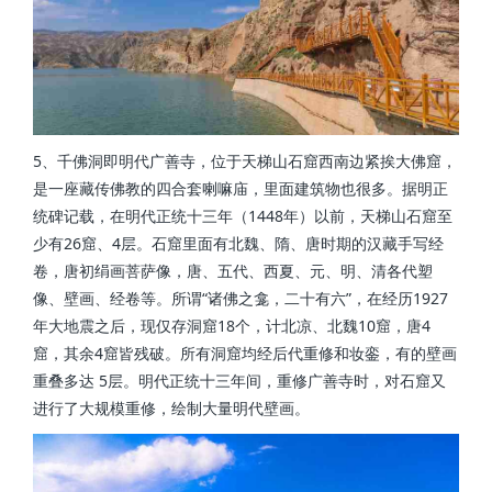
5、千佛洞即明代广善寺，位于天梯山石窟西南边紧挨大佛窟，
是一座藏传佛教的四合套喇嘛庙，里面建筑物也很多。据明正
统碑记载，在明代正统十三年（1448年）以前，天梯山石窟至
少有26窟、4层。石窟里面有北魏、隋、唐时期的汉藏手写经
卷，唐初绢画菩萨像，唐、五代、西夏、元、明、清各代塑
像、壁画、经卷等。所谓“诸佛之龛，二十有六”，在经历1927
年大地震之后，现仅存洞窟18个，计北凉、北魏10窟，唐4
窟，其余4窟皆残破。所有洞窟均经后代重修和妆銮，有的壁画
重叠多达 5层。明代正统十三年间，重修广善寺时，对石窟又
进行了大规模重修，绘制大量明代壁画。