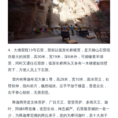
4、大佛窟既13号石窟，窟前以弧形长桥横贯，是天梯山石窟现
存最大的洞窟，高30米，宽19米，深6米外，可俯瞰黄羊湖
景，同时又通往石窟群；弧形长桥两头又各有一木梯紧贴坝壁
而下，方便人员上下石窟。
窟内有释迦牟尼大像１尊，高28米，宽10米，面水而立，右
臂前伸，指向前方，巍然端坐。左手平放于膝盖，普度众生，
右手掌心朝前，无畏邪恶。
释迦两旁是文殊菩萨、广目天王、普贤菩萨、多闻天王、迦
叶、阿难6尊造像，造型生动，神态威严。石窟最里侧的一老一
少，为释迦摩尼佛的两位弟子，老的为摩诃迦叶，居十大弟子