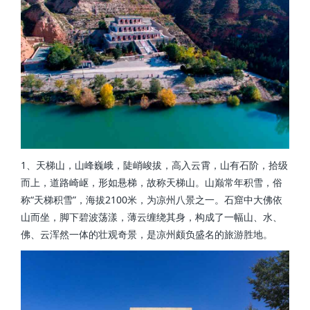
1、天梯山，山峰巍峨，陡峭峻拔，高入云霄，山有石阶，拾级
而上，道路崎岖，形如悬梯，故称天梯山。山巅常年积雪，俗
称“天梯积雪”，海拔2100米，为凉州八景之一。石窟中大佛依
山而坐，脚下碧波荡漾，薄云缠绕其身，构成了一幅山、水、
佛、云浑然一体的壮观奇景，是凉州颇负盛名的旅游胜地。