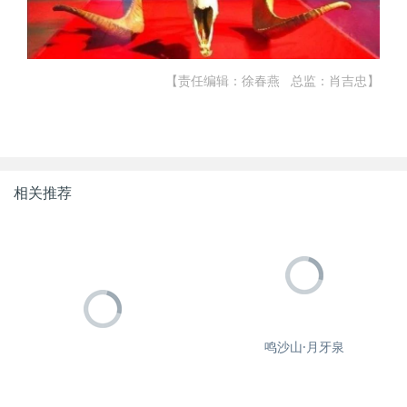
【责任编辑：徐春燕 总监：肖吉忠】
相关推荐
鸣沙山·月牙泉
亚洲最大的雅丹地貌--敦煌雅
丹，没有魔鬼的魔鬼城