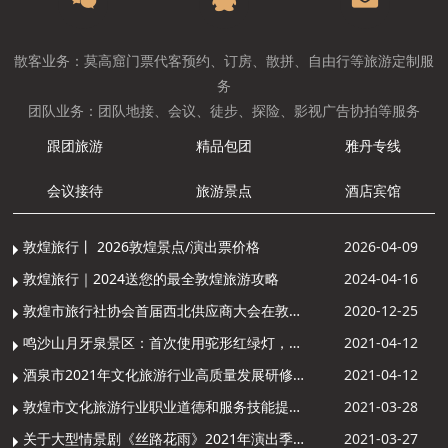
散客业务：莫高窟门票代客预约、订房、散拼、自由行等旅游定制服
务
团队业务：团队地接、会议、徒步、探险、影视广告协拍等服务
跟团旅游
精品包团
雅丹专线
会议接待
旅游景点
酒店宾馆
敦煌旅行丨 2026敦煌景点/演出票价格
2026-04-09
敦煌旅行｜2024送您的最全敦煌旅游攻略
2024-04-16
敦煌市旅行社协会首届西北供应商大会在敦煌召开
2020-12-25
鸣沙山月牙泉景区：首次使用驼形红绿灯，骆驼“看驼灯绿了”走起来
2021-04-12
酒泉市2021年文化旅游行业高质量发展研修提升培训班敦煌分训点开班
2021-04-12
敦煌市文化旅游行业职业道德和服务技能提升导游专项培训成功举办
2021-03-28
关于大型情景剧《丝路花雨》2021年演出季开演的通知
2021-03-27