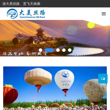
游大美丝路、赏飞天画廊