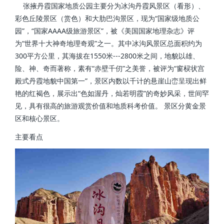
张掖丹霞国家地质公园主要分为冰沟丹霞风景区（看形）、
彩色丘陵景区（赏色）和大肋巴沟景区，现为“国家级地质公
园”，“国家AAAA级旅游景区”，被《美国国家地理杂志》评
为“世界十大神奇地理奇观”之一。其中冰沟风景区总面积约为
300平方公里，其海拔在1550米---2800米之间，地貌以雄、
险、神、奇而著称，素有“赤壁千仞”之美誉，被评为“窗棂状宫
殿式丹霞地貌中国第一”，景区内数以千计的悬崖山峦呈现出鲜
艳的红褐色，展示出“色如渥丹，灿若明霞”的奇妙风采，世间罕
见，具有很高的旅游观赏价值和地质科考价值。 景区分黄金景
区和核心景区。
主要看点