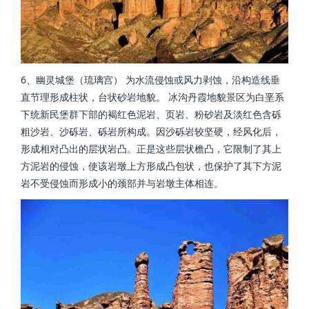
6、幽灵城堡（琉璃宫） 为水流侵蚀或风力剥蚀，沿构造线垂
直节理形成柱状，台状砂岩地貌。 冰沟丹霞地貌景区为白垩系
下统新民堡群下部的褐红色泥岩、页岩、粉砂岩及淡红色含砾
粗沙岩、沙砾岩、砾岩所构成。因沙砾岩较坚硬，经风化后，
形成相对凸出的层状岩凸。正是这些层状檐凸，它限制了其上
方泥岩的侵蚀，使该岩墩上方形成凸包状，也保护了其下方泥
岩不受侵蚀而形成小的颈部并与岩墩主体相连。