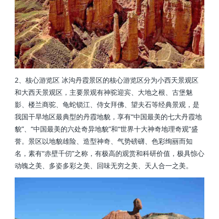
2、核心游览区 冰沟丹霞景区的核心游览区分为小西天景观区
和大西天景观区，主要景观有神驼迎宾、大地之根、古堡魅
影、楼兰商驼、龟蛇锁江、侍女拜佛、望夫石等经典景观，是
我国干旱地区最典型的丹霞地貌，享有“中国最美的七大丹霞地
貌”、“中国最美的六处奇异地貌”和“世界十大神奇地理奇观”盛
誉。景区以地貌雄险、造型神奇、气势磅礴、色彩绚丽而知
名，素有“赤壁千仞”之称，有极高的观赏和科研价值，极具惊心
动魄之美、多姿多彩之美、回味无穷之美、天人合一之美。