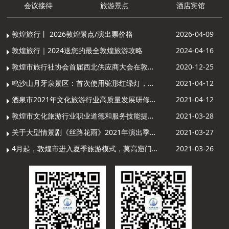
会议接待
旅游景点
酒店宾馆
敦煌旅行丨 2026敦煌景点/演出票价格
2026-04-09
敦煌旅行｜2024送您的最全敦煌旅游攻略
2024-04-16
敦煌市旅行社协会首届西北供应商大会在敦煌召开
2020-12-25
鸣沙山月牙泉景区：首次使用驼形红绿灯，骆驼“看驼灯绿了”走起来
2021-04-12
酒泉市2021年文化旅游行业高质量发展研修提升培训班敦煌分训点开班
2021-04-12
敦煌市文化旅游行业职业道德和服务技能提升导游专项培训成功举办
2021-03-28
关于大型情景剧《丝路花雨》2021年演出季开演的通知
2021-03-27
4月起，敦煌市进入夏季旅游模式，莫高窟门票价格调整
2021-03-26