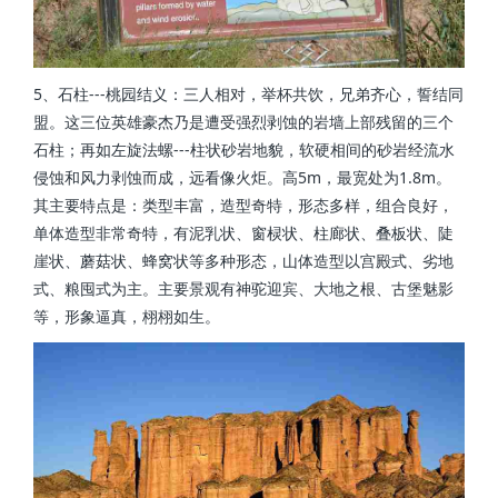
5、石柱---桃园结义：三人相对，举杯共饮，兄弟齐心，誓结同
盟。这三位英雄豪杰乃是遭受强烈剥蚀的岩墙上部残留的三个
石柱；再如左旋法螺---柱状砂岩地貌，软硬相间的砂岩经流水
侵蚀和风力剥蚀而成，远看像火炬。高5m，最宽处为1.8m。
其主要特点是：类型丰富，造型奇特，形态多样，组合良好，
单体造型非常奇特，有泥乳状、窗棂状、柱廊状、叠板状、陡
崖状、蘑菇状、蜂窝状等多种形态，山体造型以宫殿式、劣地
式、粮囤式为主。主要景观有神驼迎宾、大地之根、古堡魅影
等，形象逼真，栩栩如生。