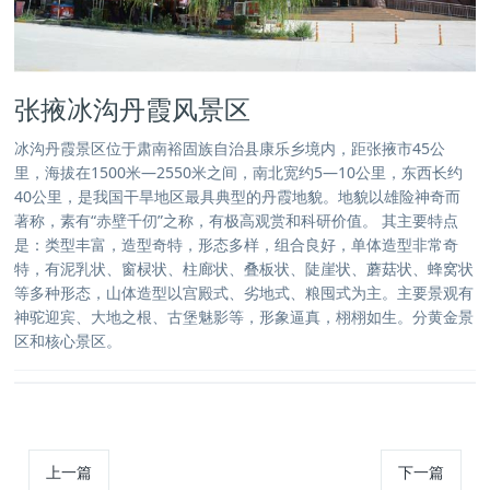
张掖冰沟丹霞风景区
冰沟丹霞景区位于肃南裕固族自治县康乐乡境内，距张掖市45公
里，海拔在1500米—2550米之间，南北宽约5—10公里，东西长约
40公里，是我国干旱地区最具典型的丹霞地貌。地貌以雄险神奇而
著称，素有“赤壁千仞”之称，有极高观赏和科研价值。 其主要特点
是：类型丰富，造型奇特，形态多样，组合良好，单体造型非常奇
特，有泥乳状、窗棂状、柱廊状、叠板状、陡崖状、蘑菇状、蜂窝状
等多种形态，山体造型以宫殿式、劣地式、粮囤式为主。主要景观有
神驼迎宾、大地之根、古堡魅影等，形象逼真，栩栩如生。分黄金景
区和核心景区。
上一篇
下一篇