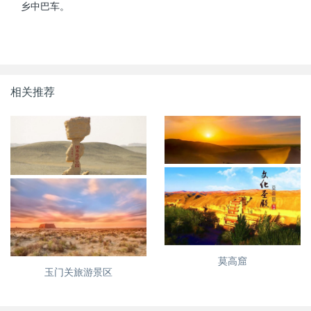
乡中巴车。
相关推荐
亚洲最大的雅丹地貌--敦煌雅
鸣沙山·月牙泉
丹，没有魔鬼的魔鬼城
莫高窟
玉门关旅游景区