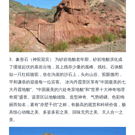
3、象形石（神驼迎宾） 为砂岩地貌老年期，砂岩地貌演化成
了缓坡起伏的基岩台地，其上残存少量的孤峰、残柱。石体酷
似一只红棕骆驼，坐在沟崖的沙石上，头向山谷、驼眼微闭，
平和谦恭的迎接每一位宾客。 冰沟丹霞景区享有“中国最美的七
大丹霞地貌”、“中国最美的六处奇异地貌”和“世界十大神奇地理
奇观”盛誉。该景区以地貌雄险、造型神奇、气势磅礴、色彩绚
丽而知名，素有“赤壁千仞”之称，有极高的观赏和科研价值，极
具惊心动魄之美、多姿多彩之美、回味无穷之美、天人合一之
美。