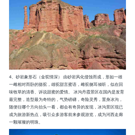
4、砂岩象形石（金驼情深） 由砂岩风化侵蚀而成，形如一雄
一雌相对而卧的骆驼，雄驼甜言蜜语，雌驼侧耳倾听，似在回
味牧草的清香、诉说甜蜜的爱情。 冰沟丹霞景区在国内是发育
最完整，造型最为奇特的，气势磅礴，奇险灵秀，置身冰沟，
随便往哪个方向抬头一看，都会有奇异的发现，冰沟景区现已
成为旅游新热点，吸引众多游客前来参观游览，成为河西走廊
一颗璀璨的明珠。