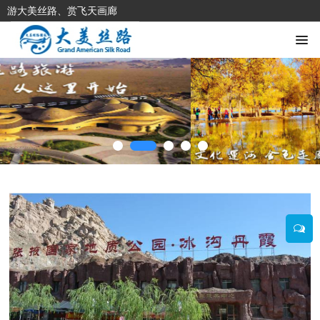
游大美丝路、赏飞天画廊