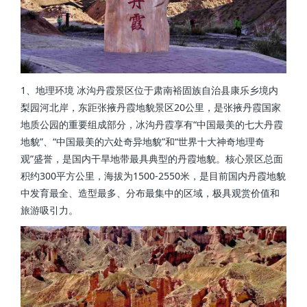
1、地理环境 冰沟丹霞景区位于肃南裕固族自治县康乐乡境内
梨园河北岸，东距张掖丹霞地貌景区20公里，是张掖丹霞国家
地质公园的重要组成部分，冰沟丹霞享有“中国最美的七大丹霞
地貌”、“中国最美的六处奇异地貌”和“世界十大神奇地理奇
观”盛誉，是国内干旱地带最具典型的丹霞地貌。核心景区总面
积约300平方公里，海拔为1500-2550米，是目前国内丹霞地貌
中发育最全、造型最多、分布最集中的区域，极具观赏价值和
旅游吸引力。