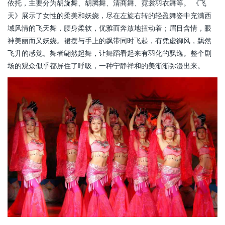
依托，主要分为胡旋舞、胡腾舞、清商舞、霓裳羽衣舞等。 《飞
天》展示了女性的柔美和妖娆，尽在左旋右转的轻盈舞姿中充满西
域风情的飞天舞，腰身柔软，优雅而奔放地扭动着；眉目含情，眼
神美丽而又妖娆。裙摆与手上的飘带同时飞起，有凭虚御风，飘然
飞升的感觉。舞者翩然起舞，让舞蹈看起来有羽化的飘逸。整个剧
场的观众似乎都屏住了呼吸，一种宁静祥和的美渐渐弥漫出来。