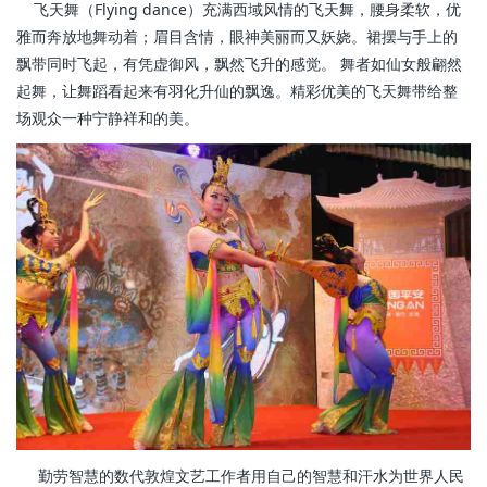
飞天舞（Flying dance）充满西域风情的飞天舞，腰身柔软，优
雅而奔放地舞动着；眉目含情，眼神美丽而又妖娆。裙摆与手上的
飘带同时飞起，有凭虚御风，飘然飞升的感觉。 舞者如仙女般翩然
起舞，让舞蹈看起来有羽化升仙的飘逸。精彩优美的飞天舞带给整
场观众一种宁静祥和的美。
勤劳智慧的数代敦煌文艺工作者用自己的智慧和汗水为世界人民