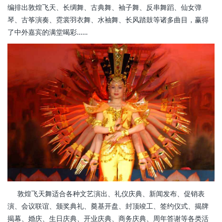
编排出敦煌飞天、长绸舞、古典舞、袖子舞、反串舞蹈、仙女弹
琴、古筝演奏、霓裳羽衣舞、水袖舞、长风踏鼓等诸多曲目，赢得
了中外嘉宾的满堂喝彩……
敦煌飞天舞适合各种文艺演出、礼仪庆典、新闻发布、促销表
演、会议联谊、颁奖典礼、奠基开盘、封顶竣工、签约仪式、揭牌
揭幕、婚庆、生日庆典、开业庆典、商务庆典、周年答谢等各类活