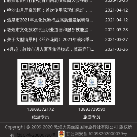
敦煌市旅行社协会首届西北供应商大会在敦煌召开
2020-12-25
鸣沙山月牙泉景区：首次使用驼形红绿灯，骆驼“看驼灯绿了”走起来
2021-04-12
酒泉市2021年文化旅游行业高质量发展研修提升培训班敦煌分训点开班
2021-04-12
敦煌市文化旅游行业职业道德和服务技能提升导游专项培训成功举办
2021-03-28
关于大型情景剧《丝路花雨》2021年演出季开演的通知
2021-03-27
4月起，敦煌市进入夏季旅游模式，莫高窟门票价格调整
2021-03-26
13909372172
13893739590
旅游专员
旅游专员
Copyright @ 2009-2020 敦煌大美丝路国际旅行社有限公司 版权所
甘公网安备 62098202000039号
有
陇ICP备20000790号