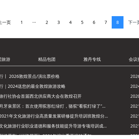
...
上一页
1
2
3
4
5
6
7
8
下一
团旅游
精品包团
雅丹专线
会议
行丨 2026敦煌景点/演出票价格
202
行｜2024送您的最全敦煌旅游攻略
202
旅行社协会首届西北供应商大会在敦煌召开
202
鸣沙山月牙泉景区：首次使用驼形红绿灯，骆驼“看驼灯绿了”走起来
202
酒泉市2021年文化旅游行业高质量发展研修提升培训班敦煌分训点开班
202
敦煌市文化旅游行业职业道德和服务技能提升导游专项培训成功举办
202
型情景剧《丝路花雨》2021年演出季开演的通知
202