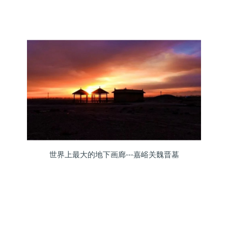
世界上最大的地下画廊---嘉峪关魏晋墓