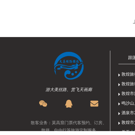
跟
敦煌旅
敦煌旅
游大美丝路、赏飞天画廊
敦煌市
散客业务：莫高窟门票代客预约、订房、
散拼、自由行等旅游定制服务
关于大