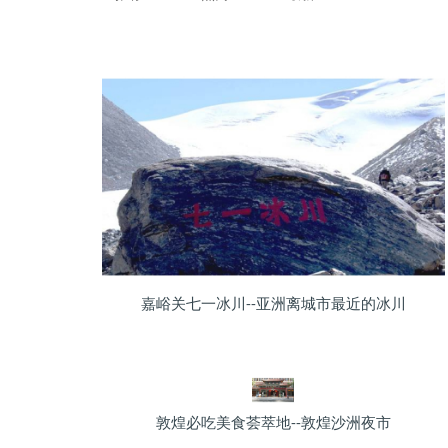
嘉峪关七一冰川--亚洲离城市最近的冰川
敦煌必吃美食荟萃地--敦煌沙洲夜市