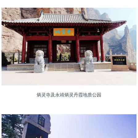
炳灵寺及永靖炳灵丹霞地质公园