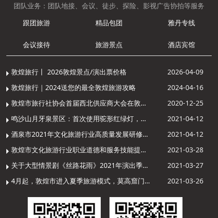
团队业务：团队地接、会议、徒步、探险、影视广告协拍等服务
跟团旅游
精品包团
雅丹专线
会议接待
旅游景点
酒店宾馆
敦煌旅行丨 2026敦煌景点/演出票价格
2026-04-09
敦煌旅行｜2024送您的最全敦煌旅游攻略
2024-04-16
敦煌市旅行社协会首届西北供应商大会在敦煌召开
2020-12-25
鸣沙山月牙泉景区：首次使用驼形红绿灯，骆驼“看驼灯绿了”走起来
2021-04-12
酒泉市2021年文化旅游行业高质量发展研修提升培训班敦煌分训点开班
2021-04-12
敦煌市文化旅游行业职业道德和服务技能提升导游专项培训成功举办
2021-03-28
关于大型情景剧《丝路花雨》2021年演出季开演的通知
2021-03-27
4月起，敦煌市进入夏季旅游模式，莫高窟门票价格调整
2021-03-26