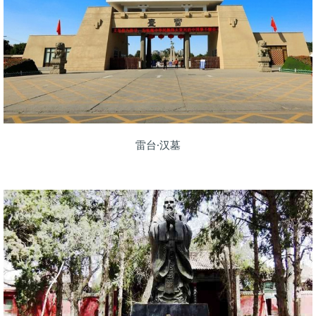
雷台·汉墓