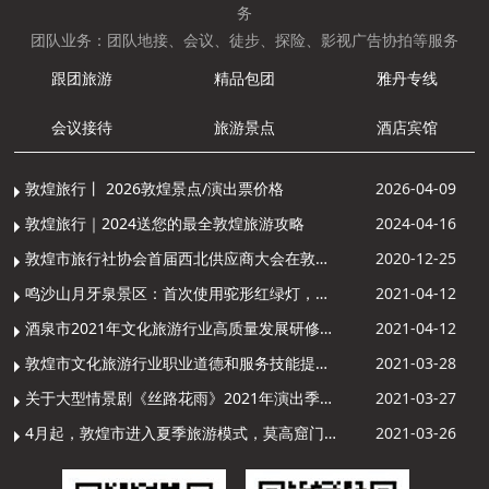
务
团队业务：团队地接、会议、徒步、探险、影视广告协拍等服务
跟团旅游
精品包团
雅丹专线
会议接待
旅游景点
酒店宾馆
敦煌旅行丨 2026敦煌景点/演出票价格
2026-04-09
敦煌旅行｜2024送您的最全敦煌旅游攻略
2024-04-16
敦煌市旅行社协会首届西北供应商大会在敦煌召开
2020-12-25
鸣沙山月牙泉景区：首次使用驼形红绿灯，骆驼“看驼灯绿了”走起来
2021-04-12
酒泉市2021年文化旅游行业高质量发展研修提升培训班敦煌分训点开班
2021-04-12
敦煌市文化旅游行业职业道德和服务技能提升导游专项培训成功举办
2021-03-28
关于大型情景剧《丝路花雨》2021年演出季开演的通知
2021-03-27
4月起，敦煌市进入夏季旅游模式，莫高窟门票价格调整
2021-03-26