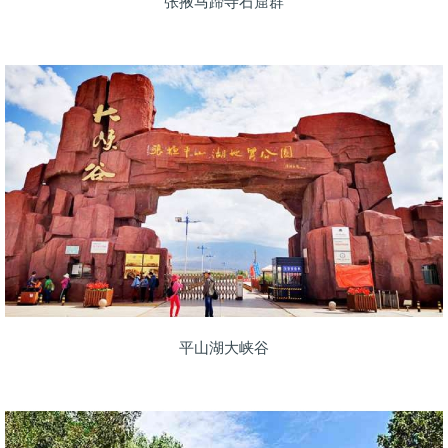
张掖马蹄寺石窟群
平山湖大峡谷