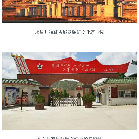
永昌县骊靬古城及骊靬文化产业园