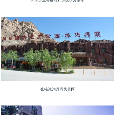
会宁红军长征胜利纪念馆及旧址
张掖冰沟丹霞风景区