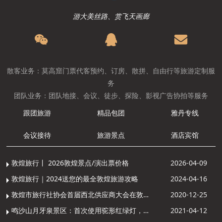
游大美丝路、赏飞天画廊
散客业务：莫高窟门票代客预约、订房、散拼、自由行等旅游定制服
务
团队业务：团队地接、会议、徒步、探险、影视广告协拍等服务
跟团旅游
精品包团
雅丹专线
会议接待
旅游景点
酒店宾馆
敦煌旅行丨 2026敦煌景点/演出票价格
2026-04-09
敦煌旅行｜2024送您的最全敦煌旅游攻略
2024-04-16
敦煌市旅行社协会首届西北供应商大会在敦煌召开
2020-12-25
鸣沙山月牙泉景区：首次使用驼形红绿灯，骆驼“看驼灯绿了”走起来
2021-04-12