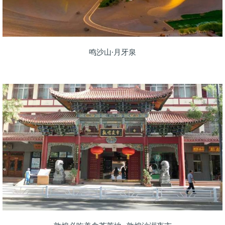
鸣沙山·月牙泉