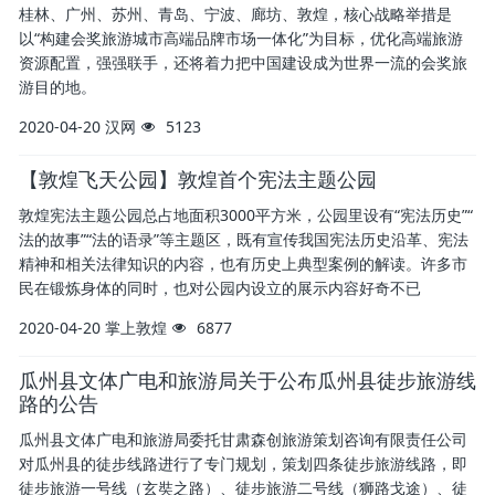
桂林、广州、苏州、青岛、宁波、廊坊、敦煌，核心战略举措是
以“构建会奖旅游城市高端品牌市场一体化”为目标，优化高端旅游
资源配置，强强联手，还将着力把中国建设成为世界一流的会奖旅
游目的地。
2020-04-20
汉网
5123
【敦煌飞天公园】敦煌首个宪法主题公园
敦煌宪法主题公园总占地面积3000平方米，公园里设有“宪法历史”“
法的故事”“法的语录”等主题区，既有宣传我国宪法历史沿革、宪法
精神和相关法律知识的内容，也有历史上典型案例的解读。许多市
民在锻炼身体的同时，也对公园内设立的展示内容好奇不已
2020-04-20
掌上敦煌
6877
瓜州县文体广电和旅游局关于公布瓜州县徒步旅游线
路的公告
瓜州县文体广电和旅游局委托甘肃森创旅游策划咨询有限责任公司
对瓜州县的徒步线路进行了专门规划，策划四条徒步旅游线路，即
徒步旅游一号线（玄奘之路）、徒步旅游二号线（狮路戈途）、徒