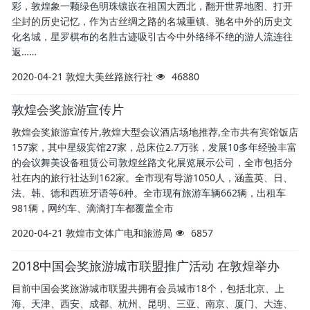
彩，敦煌象一颗绿色明珠镶嵌在祖国大西北，翻开世界地图、打开
尘封的历史记忆，作为古丝绸之路的名城重镇、驰名中外的历史文
化名城，星罗棋布的名胜古迹吸引古今中外络绎不绝的游人流连往
返……
2020-04-21
敦煌大美丝路旅行社
46880
敦煌会奖旅游宣传片
敦煌会奖旅游宣传片,敦煌大型会议酒店场地推荐,全市共有宾馆饭店
157家，其中星级宾馆27家，总床位2.7万张，发展10多年经验丰富
的会议舞美设备租赁公司敦煌丝路文化展览展示公司，全市包括分
社在内的旅行社达到162家。全市现有导游1050人，涵盖英、日、
法、韩、德和西班牙语等6种。全市现有旅游车辆662辆，出租车
981辆，网约车、滴滴打车都覆盖全市
2020-04-21
敦煌市文体广电和旅游局
6857
2018中国会奖旅游城市联盟推广活动 在敦煌举办
目前中国会奖旅游城市联盟共拥有会员城市18个，包括北京、上
海、天津、西安、成都、杭州、昆明、三亚、南京、厦门、大连、