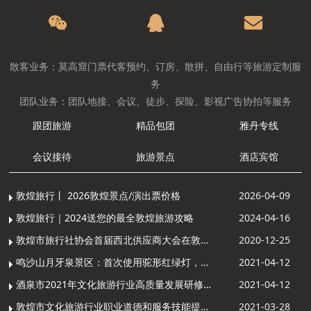
散客业务：莫高窟门票代客预约、订房、散拼、自由行等旅游定制服
务
团队业务：团队地接、会议、徒步、探险、影视广告协拍等服务
跟团旅游
精品包团
雅丹专线
会议接待
旅游景点
酒店宾馆
敦煌旅行丨 2026敦煌景点/演出票价格
2026-04-09
敦煌旅行｜2024送您的最全敦煌旅游攻略
2024-04-16
敦煌市旅行社协会首届西北供应商大会在敦煌召开
2020-12-25
鸣沙山月牙泉景区：首次使用驼形红绿灯，骆驼“看驼灯绿了”走起来
2021-04-12
酒泉市2021年文化旅游行业高质量发展研修提升培训班敦煌分训点开班
2021-04-12
敦煌市文化旅游行业职业道德和服务技能提升导游专项培训成功举办
2021-03-28