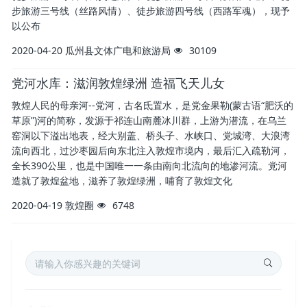
步旅游三号线（丝路风情）、徒步旅游四号线（西路军魂），现予
以公布
2020-04-20
瓜州县文体广电和旅游局
30109
党河水库：滋润敦煌绿洲 造福飞天儿女
敦煌人民的母亲河--党河，古名氐置水，是党金果勒(蒙古语“肥沃的
草原”)河的简称，发源于祁连山南麓冰川群，上游为潜流，在乌兰
窑洞以下溢出地表，经大别盖、桥头子、水峡口、党城湾、大浪湾
流向西北，过沙枣园后向东北注入敦煌市境内，最后汇入疏勒河，
全长390公里，也是中国唯一一条由南向北流向的地渗河流。党河
造就了敦煌盆地，滋养了敦煌绿洲，哺育了敦煌文化
2020-04-19
敦煌圈
6748