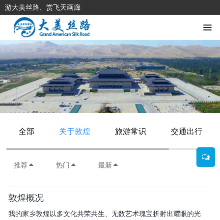
游大美丝路、赏飞天画廊
全部
关于敦煌
旅游常识
交通出行
推荐
热门
最新
敦煌概况
我的家乡敦煌以多文化共荣共生、无数艺术瑰宝折射出耀眼的光